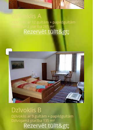
Dzīvoklis A
Dzīvoklis ar 12 gultām + papildgultām
Dzīvojamā platība
265 m²
Rezervēt tūlīt&gt;
Dzīvoklis B
Dzīvoklis ar 9 gultām + papildgultām
Dzīvojamā platība 135 m²
Rezervēt tūlīt&gt;