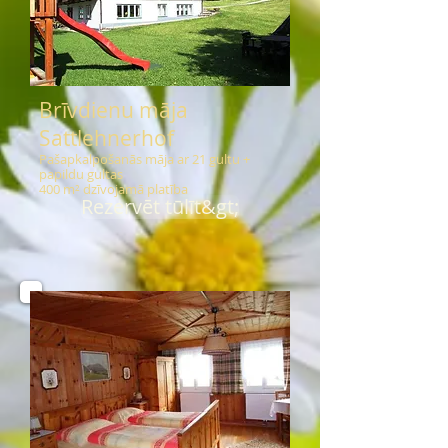
Brīvdienu māja
Sattlehnerhof
Pašapkalpošanās māja ar 21 gultu +
papildu gultas
400 m² dzīvojamā platība
Rezervēt tūlīt&gt;